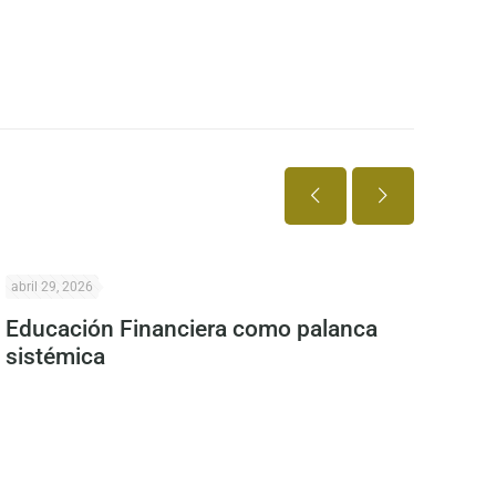
abril 29, 2026
abril 24, 2
Educación Financiera como palanca
Econom
sistémica