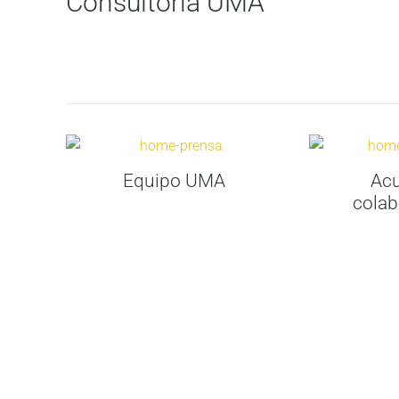
Consultoría UMA
Equipo UMA
Acu
colab